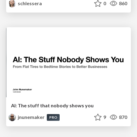
schlessera
0
860
AI: The stuff that nobody shows you
jnunemaker
9
870
PRO