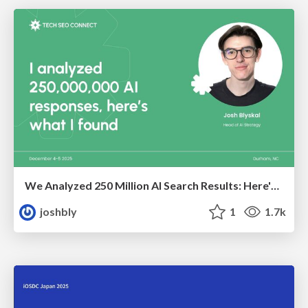
We Analyzed 250 Million AI Search Results: Here's What I Found
joshbly
1
1.7k