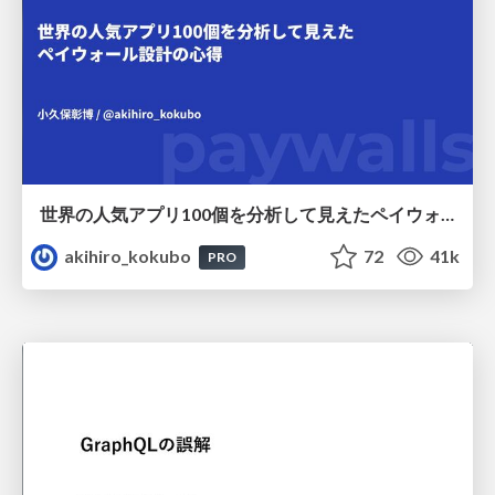
世界の人気アプリ100個を分析して見えたペイウォール設計の心得
akihiro_kokubo
72
41k
PRO