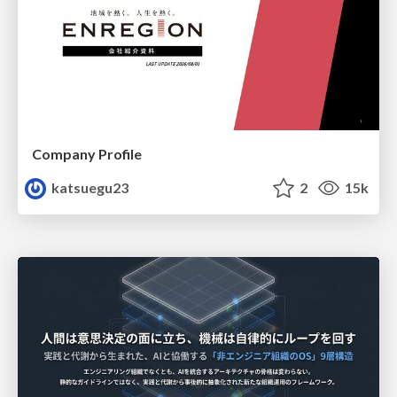
Company Profile
katsuegu23
2
15k