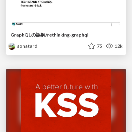
GraphQLの誤解/rethinking-graphql
sonatard
75
12k