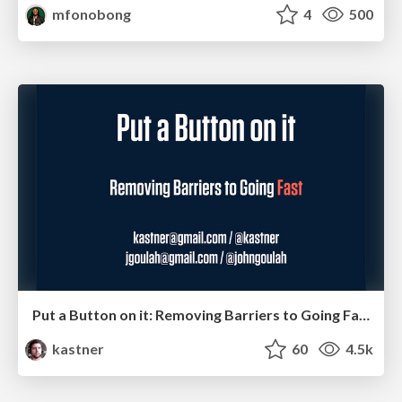
mfonobong
4
500
Put a Button on it: Removing Barriers to Going Fast.
kastner
60
4.5k